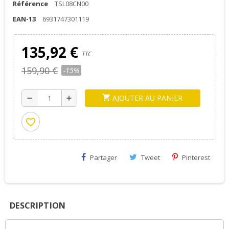
Référence
TSL08CN00
EAN-13
6931747301119
135,92 €
TTC
159,90 €
-15%
AJOUTER AU PANIER
shopping_cart
remove
add
favorite_border
Partager
Tweet
Pinterest
DESCRIPTION