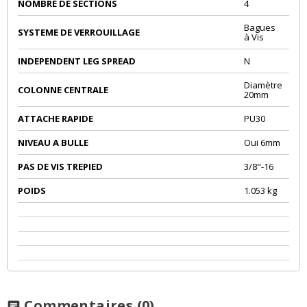
NOMBRE DE SECTIONS
4
Bagues
SYSTEME DE VERROUILLAGE
à Vis
INDEPENDENT LEG SPREAD
N
Diamètre
COLONNE CENTRALE
20mm
ATTACHE RAPIDE
PU30
NIVEAU A BULLE
Oui 6mm
PAS DE VIS TREPIED
3/8"-16
POIDS
1.053 kg
Commentaires
(0)
chat