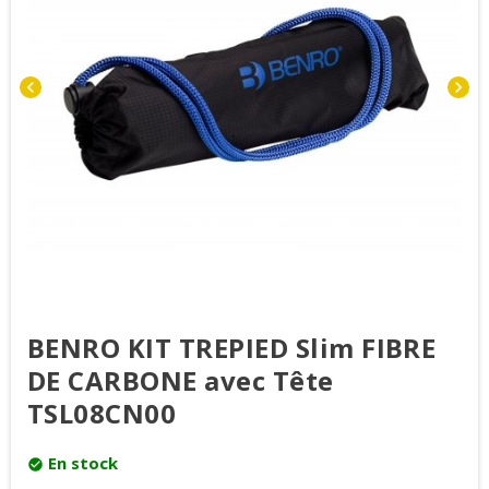
chevron_left
chevron_right
BENRO KIT TREPIED Slim FIBRE
DE CARBONE avec Tête
TSL08CN00
En stock
check_circle