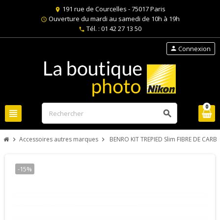
191 rue de Courcelles - 75017 Paris
location_on
Ouverture du mardi au samedi de 10h à 19h
schedule
Tél. : 01 42 27 13 50
phone
Connexion
person
0
view_headline
search
Accessoires autres marques
BENRO KIT TREPIED Slim FIBRE DE CARB
chevron_right
chevron_right
-15%