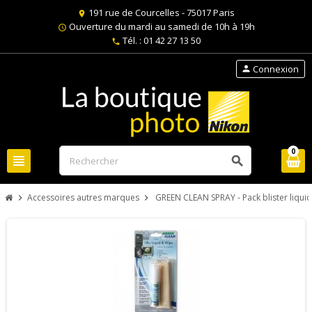
191 rue de Courcelles - 75017 Paris
location_on
Ouverture du mardi au samedi de 10h à 19h
schedule
Tél. : 01 42 27 13 50
phone
Connexion
person
0
view_headline
search
Accessoires autres marques
GREEN CLEAN SPRAY - Pack blister liqui
chevron_right
chevron_right