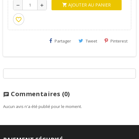
AJOUTER AU PANIER
shopping_cart
remove
add
favorite_border
Partager
Tweet
Pinterest
Commentaires
(0)
chat
Aucun avis n'a été publié pour le moment.