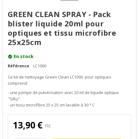
GREEN CLEAN SPRAY - Pack
blister liquide 20ml pour
optiques et tissu microfibre
25x25cm
En stock
check_circle
Référence
LC1000
Ce kit de nettoyage Green Clean LC1000 pour optiques
comprend:
- une pompe de pulvérisation avec 20 ml de liquide optique
"Silky"
- un tissu microfibre 25 x 25 cm lavable à 30 ° C
13,90 €
TTC