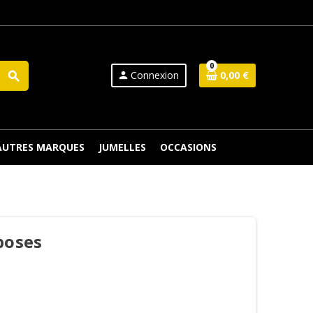
0
Connexion
0,00 €
search
person
 AUTRES MARQUES
JUMELLES
OCCASIONS
poses