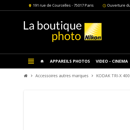
191 rue de Courcelles - 75017 Paris
Ouverture du
location_on
schedule
view_headline
APPAREILS PHOTOS
VIDEO - CINEMA
home
Accessoires autres marques
KODAK TRI-X 400
chevron_right
chevron_right