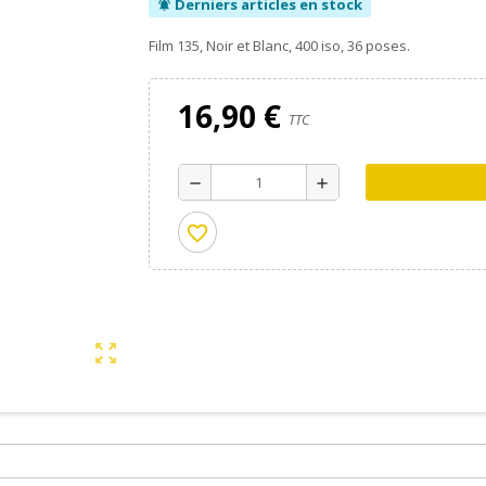
Derniers articles en stock
notifications_active
Film 135, Noir et Blanc, 400 iso, 36 poses.
16,90 €
TTC
remove
add
favorite_border
zoom_out_map