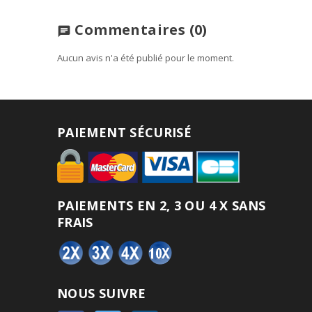
Commentaires
(0)
chat
Aucun avis n'a été publié pour le moment.
PAIEMENT SÉCURISÉ
PAIEMENTS EN 2, 3 OU 4 X SANS
FRAIS
NOUS SUIVRE