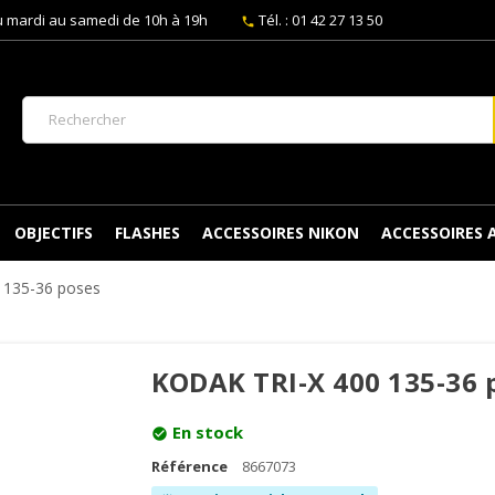
 mardi au samedi de 10h à 19h
Tél. : 01 42 27 13 50
phone
OBJECTIFS
FLASHES
ACCESSOIRES NIKON
ACCESSOIRES
 135-36 poses
KODAK TRI-X 400 135-36 
En stock
check_circle
Référence
8667073