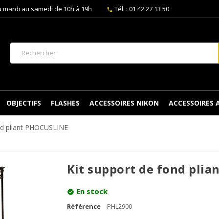
 mardi au samedi de 10h à 19h
Tél. : 01 42 27 13 50
phone
OBJECTIFS
FLASHES
ACCESSOIRES NIKON
ACCESSOIRES
ond pliant PHOCUSLINE
Kit support de fond pli
En stock
check_circle
Référence
PHL2900