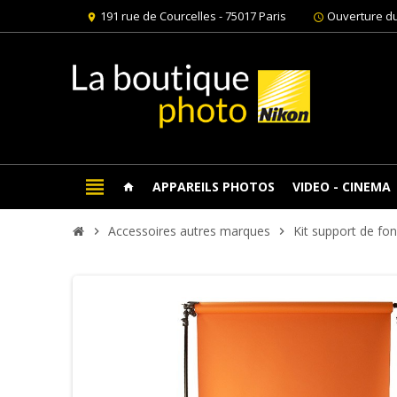
191 rue de Courcelles - 75017 Paris
Ouverture du
location_on
schedule
view_headline
APPAREILS PHOTOS
VIDEO - CINEMA
home
Accessoires autres marques
Kit support de f
chevron_right
chevron_right