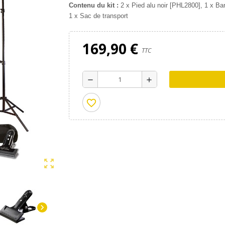
Contenu du kit :
2 x Pied alu noir [PHL2800], 1 x Ba
1 x Sac de transport
169,90 €
TTC
remove
add
favorite_border
zoom_out_map
chevron_right