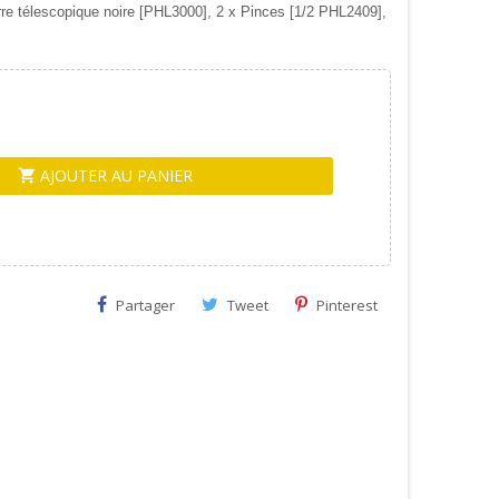
rre télescopique noire [PHL3000], 2 x Pinces [1/2 PHL2409],
AJOUTER AU PANIER
shopping_cart
Partager
Tweet
Pinterest