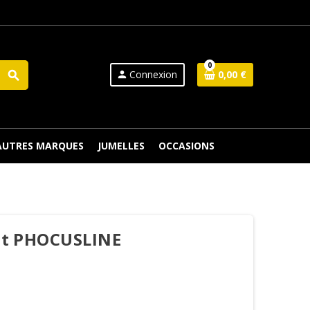
0
Connexion
0,00 €
search
person
 AUTRES MARQUES
JUMELLES
OCCASIONS
ant PHOCUSLINE