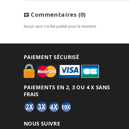
Commentaires
(0)
chat
Aucun avis n'a été publié pour le moment.
PAIEMENT SÉCURISÉ
PAIEMENTS EN 2, 3 OU 4 X SANS
FRAIS
NOUS SUIVRE