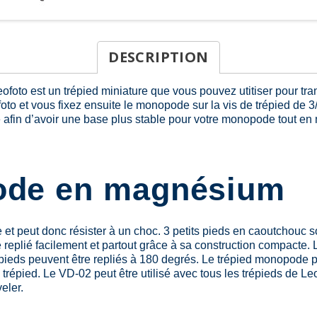
DESCRIPTION
to est un trépied miniature que vous pouvez utitiser pour tran
 et vous fixez ensuite le monopode sur la vis de trépied de 3/8
fin d’avoir une base plus stable pour votre monopode tout en mai
ode en magnésium
et peut donc résister à un choc. 3 petits pieds en caoutchouc s
rte replié facilement et partout grâce à sa construction compac
pieds peuvent être repliés à 180 degrés. Le trépied monopode peu
au trépied. Le VD-02 peut être utilisé avec tous les trépieds de
eler.