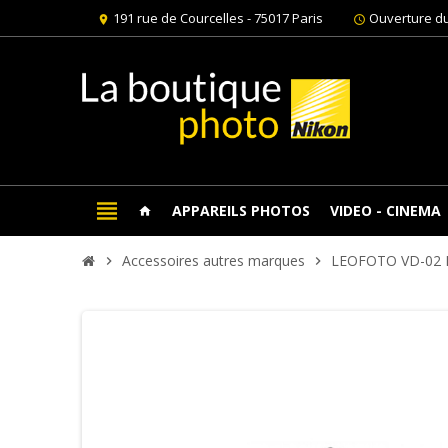
191 rue de Courcelles - 75017 Paris
Ouverture du
location_on
schedule
view_headline
APPAREILS PHOTOS
VIDEO - CINEMA
home
Accessoires autres marques
LEOFOTO VD-02
chevron_right
chevron_right