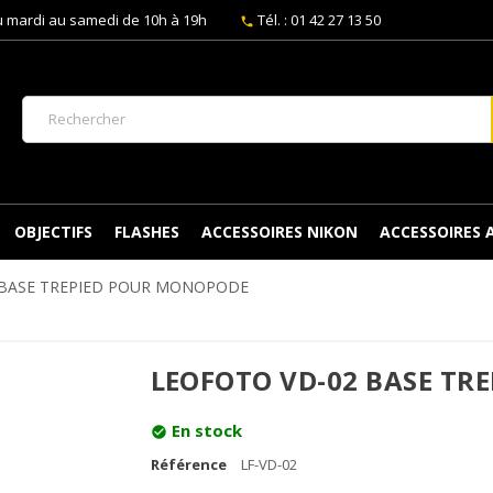
 mardi au samedi de 10h à 19h
Tél. : 01 42 27 13 50
phone
OBJECTIFS
FLASHES
ACCESSOIRES NIKON
ACCESSOIRES
 BASE TREPIED POUR MONOPODE
LEOFOTO VD-02 BASE TR
En stock
check_circle
Référence
LF-VD-02