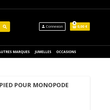
0
Connexion
0,00 €
search
person
 AUTRES MARQUES
JUMELLES
OCCASIONS
EPIED POUR MONOPODE