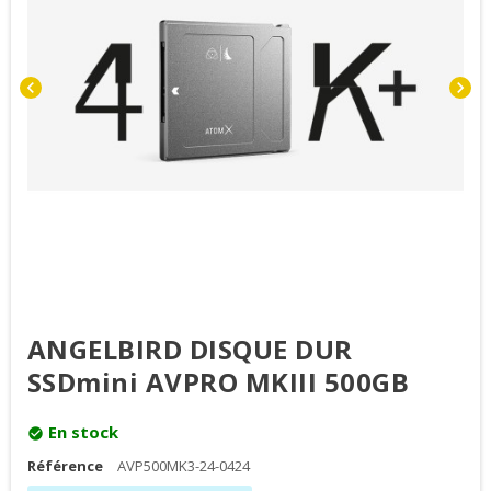
chevron_left
chevron_right
ANGELBIRD DISQUE DUR
SSDmini AVPRO MKIII 500GB
En stock
check_circle
Référence
AVP500MK3-24-0424