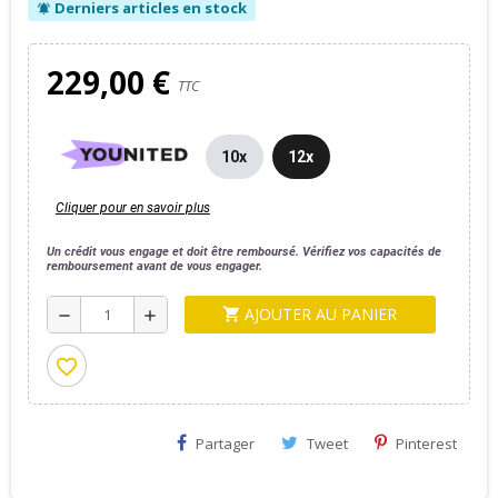
Derniers articles en stock
notifications_active
229,00 €
TTC
10x
12x
Cliquer pour en savoir plus
Un crédit vous engage et doit être remboursé. Vérifiez vos capacités de
remboursement avant de vous engager.
AJOUTER AU PANIER
shopping_cart
remove
add
favorite_border
Partager
Tweet
Pinterest