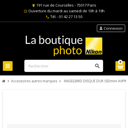
191 rue de Courcelles - 75017 Paris
location_on
Ouverture du mardi au samedi de 10h à 19h
schedule
Tél. : 01 42 27 13 50
phone
Connexion
person
0
view_headline
search
Accessoires autres marques
ANGELBIRD DISQUE DUR SSDmini AVPRO
chevron_right
chevron_right