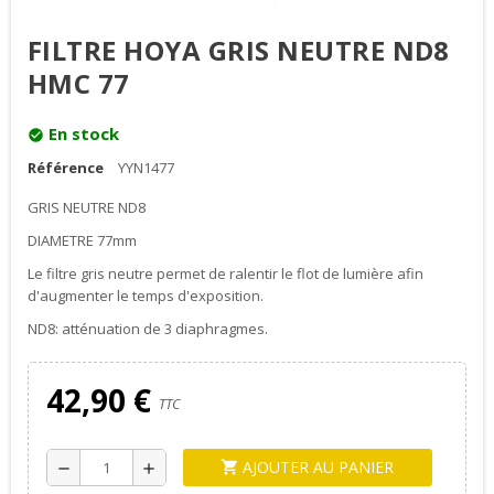
FILTRE HOYA GRIS NEUTRE ND8
HMC 77
En stock
check_circle
Référence
YYN1477
GRIS NEUTRE ND8
DIAMETRE 77mm
Le filtre gris neutre permet de ralentir le flot de lumière afin
d'augmenter le temps d'exposition.
ND8: atténuation de 3 diaphragmes.
42,90 €
TTC
AJOUTER AU PANIER
shopping_cart
remove
add