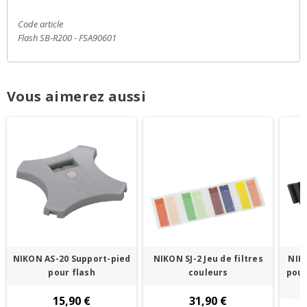
Code article
Flash SB-R200 - FSA90601
Vous aimerez aussi
NIKON AS-20 Support-pied
NIKON SJ-2 Jeu de filtres
NIK
pour flash
couleurs
pour
15,90 €
31,90 €