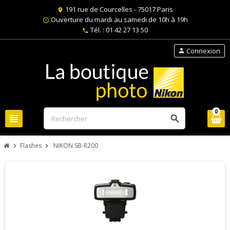
191 rue de Courcelles - 75017 Paris
location_on
Ouverture du mardi au samedi de 10h à 19h
schedule
Tél. : 01 42 27 13 50
phone
Connexion
person
0
view_headline
search
Flashes
NIKON SB-R200
chevron_right
chevron_right