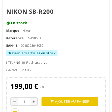
NIKON SB-R200
En stock
check_circle
Marque
Nikon
Référence
FSA90601
EAN-13
0018208048052
Derniers articles en stock
notifications_active
i-TTL / NG 10. Flash asservi.
GARANTIE 2 ANS.
199,00 €
TTC
AJOUTER AU PANIER
shopping_cart
remove
add