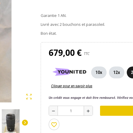
Garantie 1 AN.
Livré avec 2 bouchons et parasoleil.
Bon état.
679,00 €
TTC
10x
12x
Cliquer pour en savoir plus
zoom_out_map
Un crédit vous engage et doit être remboursé. Vérifiez 
remove
add
chevron_right
favorite_border