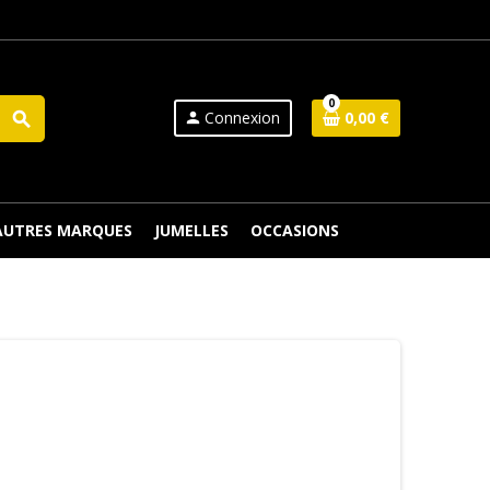
0
Connexion
0,00 €
search
person
 AUTRES MARQUES
JUMELLES
OCCASIONS