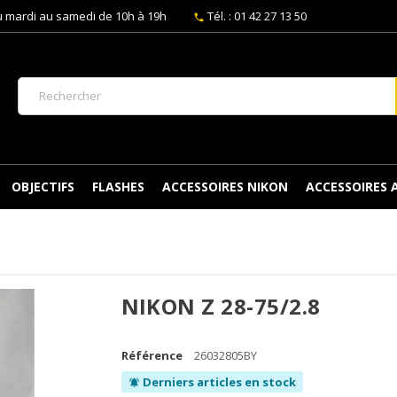
 mardi au samedi de 10h à 19h
Tél. : 01 42 27 13 50
phone
OBJECTIFS
FLASHES
ACCESSOIRES NIKON
ACCESSOIRES
NIKON Z 28-75/2.8
Référence
26032805BY
Derniers articles en stock
notifications_active