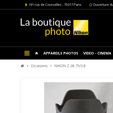
191 rue de Courcelles - 75017 Paris
Ouverture du
location_on
schedule
view_headline
APPAREILS PHOTOS
VIDEO - CINEMA
home
Occasions
NIKON Z 28-75/2.8
chevron_right
chevron_right