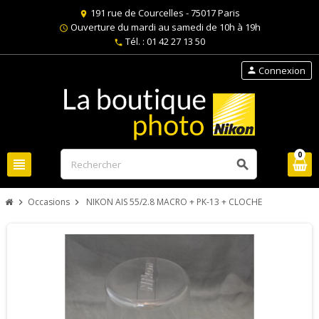
191 rue de Courcelles - 75017 Paris
location_on
Ouverture du mardi au samedi de 10h à 19h
schedule
Tél. : 01 42 27 13 50
phone
Connexion
person
0
view_headline
search
Occasions
NIKON AIS 55/2.8 MACRO + PK-13 + CLOCHE
chevron_right
chevron_right