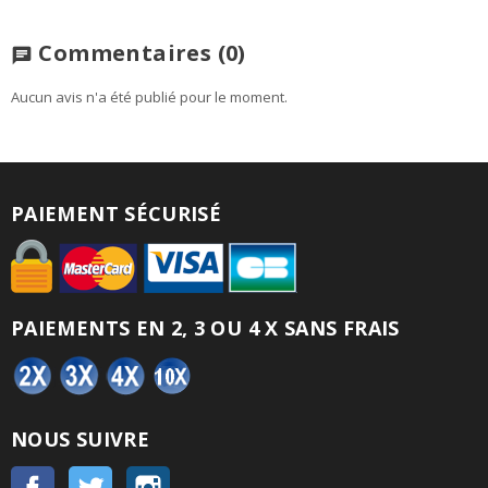
Commentaires
(0)
chat
Aucun avis n'a été publié pour le moment.
PAIEMENT SÉCURISÉ
PAIEMENTS EN 2, 3 OU 4 X SANS FRAIS
NOUS SUIVRE
Facebook
Twitter
Instagram