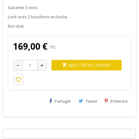
Garantie 3 mois.
Livré avec 2 bouchons et cloche.
Bon état.
169,00 €
TTC
AJOUTER AU PANIER
shopping_cart
remove
add
favorite_border
Partager
Tweet
Pinterest