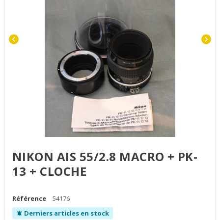
chevron_left
chevron_right
NIKON AIS 55/2.8 MACRO + PK-
13 + CLOCHE
Référence
54176
Derniers articles en stock
notifications_active