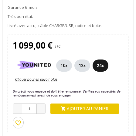
Garantie
6
mois.
Très bon état.
Livré avec accu, câble CHARGE/USB, notice et boite.
1 099,00 €
TTC
10x
12x
24x
Cliquer pour en savoir plus
Un crédit vous engage et doit être remboursé. Vérifiez vos capacités de
remboursement avant de vous engager.
AJOUTER AU PANIER
shopping_cart
remove
add
favorite_border