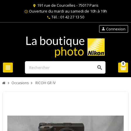
191 rue de Courcelles - 75017 Paris
location_on
Ouverture du mardi au samedi de 10h à 19h
schedule
Tél. : 01 42 27 13 50
phone
Connexion
person
0
view_headline
search
Occasions
RICOH GR IV
chevron_right
chevron_right