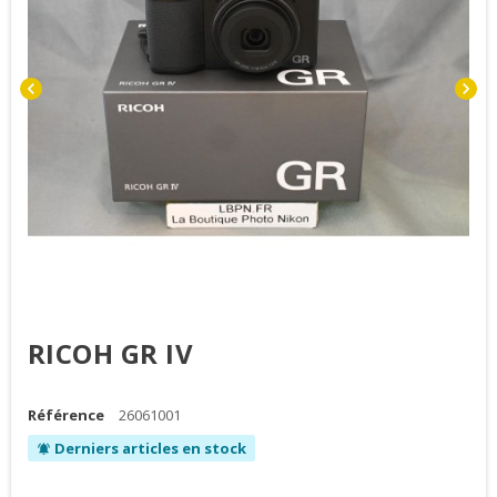
chevron_left
chevron_right
RICOH GR IV
Référence
26061001
Derniers articles en stock
notifications_active