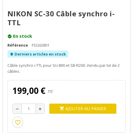
NIKON SC-30 Câble synchro i-
TTL
En stock
check_circle
Référence
FSG02801
Derniers articles en stock
notifications_active
Câble synchro i-TTL pour SU-800 et SB-R200. Vendu par lot de 2
câbles.
199,00 €
TTC
AJOUTER AU PANIER
shopping_cart
remove
add
favorite_border