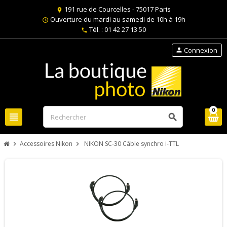
191 rue de Courcelles - 75017 Paris
location_on
Ouverture du mardi au samedi de 10h à 19h
schedule
Tél. : 01 42 27 13 50
phone
Connexion
person
0
view_headline
search
Accessoires Nikon
NIKON SC-30 Câble synchro i-TTL
chevron_right
chevron_right