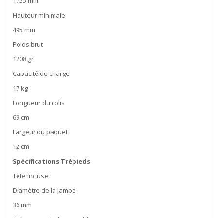
1755 mm
Hauteur minimale
495 mm
Poids brut
1208 gr
Capacité de charge
17 kg
Longueur du colis
69 cm
Largeur du paquet
12 cm
Spécifications Trépieds
Tête incluse
Diamètre de la jambe
36 mm