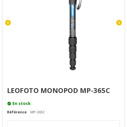
chevron_left
chevron_right
LEOFOTO MONOPOD MP-365C
En stock
check_circle
Référence
MP-365C