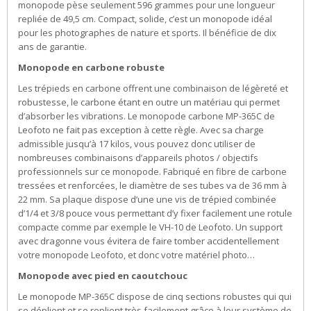
monopode pèse seulement 596 grammes pour une longueur
repliée de 49,5 cm. Compact, solide, c’est un monopode idéal
pour les photographes de nature et sports. Il bénéficie de dix
ans de garantie.
Monopode en carbone robuste
Les trépieds en carbone offrent une combinaison de légèreté et
robustesse, le carbone étant en outre un matériau qui permet
d’absorber les vibrations. Le monopode carbone MP-365C de
Leofoto ne fait pas exception à cette règle. Avec sa charge
admissible jusqu’à 17 kilos, vous pouvez donc utiliser de
nombreuses combinaisons d’appareils photos / objectifs
professionnels sur ce monopode. Fabriqué en fibre de carbone
tressées et renforcées, le diamètre de ses tubes va de 36 mm à
22 mm. Sa plaque dispose d’une une vis de trépied combinée
d’1/4 et 3/8 pouce vous permettant d’y fixer facilement une rotule
compacte comme par exemple le VH-10 de Leofoto. Un support
avec dragonne vous évitera de faire tomber accidentellement
votre monopode Leofoto, et donc votre matériel photo…
Monopode avec pied en caoutchouc
Le monopode MP-365C dispose de cinq sections robustes qui qui
se déplient et se replient très facilement grâce à leur système de