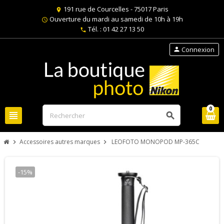
191 rue de Courcelles - 75017 Paris
location_on
Ouverture du mardi au samedi de 10h à 19h
schedule
Tél. : 01 42 27 13 50
phone
Connexion
person
0
view_headline
search
Accessoires autres marques
LEOFOTO MONOPOD MP-365C
chevron_right
chevron_right
-15%