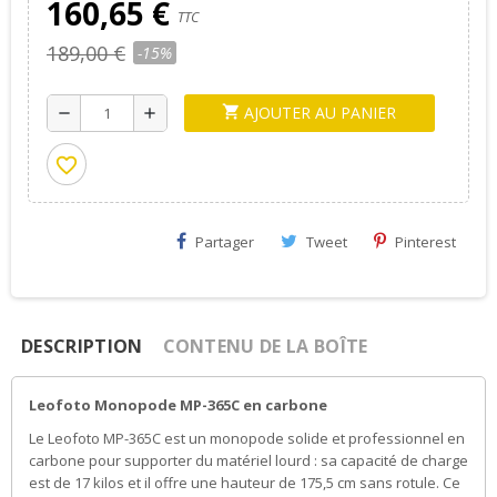
160,65 €
TTC
189,00 €
-15%
AJOUTER AU PANIER
shopping_cart
remove
add
favorite_border
Partager
Tweet
Pinterest
DESCRIPTION
CONTENU DE LA BOÎTE
Leofoto Monopode MP-365C en carbone
Le Leofoto MP-365C est un monopode solide et professionnel en
carbone pour supporter du matériel lourd : sa capacité de charge
est de 17 kilos et il offre une hauteur de 175,5 cm sans rotule. Ce