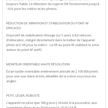
toujours fiable. La détection du sujet et l’AF fonctionnent jusqu’à
-10 IL pour les vidéos et les photos.
RÉDUCTION DE VIBRATION ET STABILISATION DU POINT AF
EFFICACES
Dispositif de stabilisation d’image sur 5 axes à 8,0 vitesses
d’obturation, intégré directement dans le boîtier de l’appareil
photo et E-VR pour la vidéo1 . La VR au point AF stabilise la zone
autour du point AF actif2 .
MONITEUR ORIENTABLE HAUTE RÉSOLUTION
Écran tactile orientable entièrement articulé de 2 100 000 pixels
pour une vue claire et très détaillée de la scène sous tous les
angles.
PETIT, LÉGER, ROBUSTE
L’appareil ne pèse que 760 g (env.), résiste à la poussière, aux
projections d'eau et au froid jusqu’à -10 °C/14 °F.