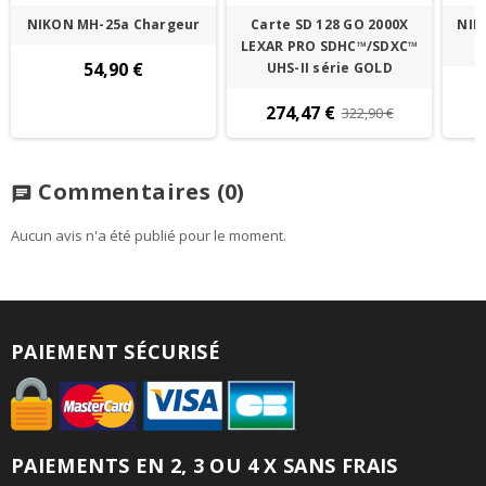
NIKON MH-25a Chargeur
Carte SD 128 GO 2000X
NIK
LEXAR PRO SDHC™/SDXC™
s
54,90 €
UHS-II série GOLD
274,47 €
322,90 €
Commentaires
(0)
chat
Aucun avis n'a été publié pour le moment.
PAIEMENT SÉCURISÉ
PAIEMENTS EN 2, 3 OU 4 X SANS FRAIS