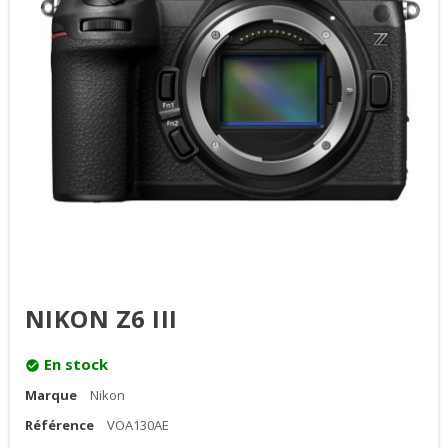
NIKON Z6 III
En stock
check_circle
Marque
Nikon
Référence
VOA130AE