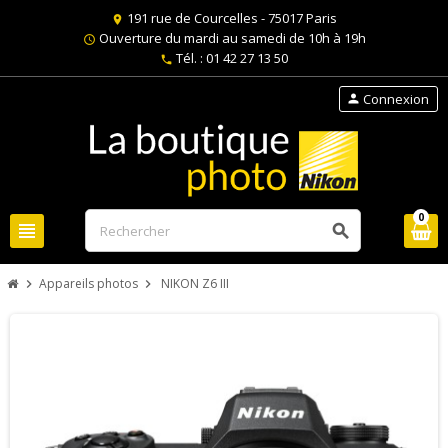
191 rue de Courcelles - 75017 Paris
location_on
Ouverture du mardi au samedi de 10h à 19h
schedule
Tél. : 01 42 27 13 50
phone
Connexion
person
0
view_headline
search
Appareils photos
NIKON Z6 III
chevron_right
chevron_right