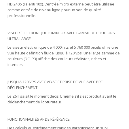
HD 240p (ralenti 10x). L’entrée micro externe peut être utilisée
comme entrée de niveau ligne pour un son de qualité
professionnelle.
VISEUR ÉLECTRONIQUE LUMINEUX AVEC GAMME DE COULEURS
ULTRA-LARGE
Le viseur électronique de 4 000 nits et 5 760 000 pixels offre une
vue haute définition fluide jusqu'à 120 vps. Une large gamme de
couleurs (DCI-P3) affiche des couleurs réalistes, riches et
intenses.
JUSQU’À 120 VPS AVEC AF/AE ET PRISE DE VUE AVEC PRÉ-
DÉCLENCHEMENT
Le Z6III saisit le moment décisif, même s’il s’est produit avant le
déclenchement de l’obturateur.
FONCTIONNALITÉS AF DE RÉFÉRENCE
Des calculs AF extrêmement rapides garantissent un suivi