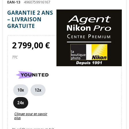
EAN-13
4960759916167
GARANTIE 2 ANS
– LIVRAISON
GRATUITE
2 799,00 €
TTC
10x
12x
24x
Cliquer pour en savoir
plus