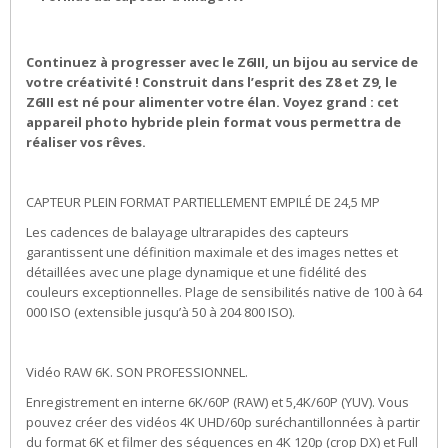
Continuez à progresser avec le Z6III, un bijou au service de
votre créativité ! Construit dans l’esprit des Z8 et Z9, le
Z6III est né pour alimenter votre élan. Voyez grand : cet
appareil photo hybride plein format vous permettra de
réaliser vos rêves.
CAPTEUR PLEIN FORMAT PARTIELLEMENT EMPILÉ DE 24,5 MP
Les cadences de balayage ultrarapides des capteurs
garantissent une définition maximale et des images nettes et
détaillées avec une plage dynamique et une fidélité des
couleurs exceptionnelles. Plage de sensibilités native de 100 à 64
000 ISO (extensible jusqu’à 50 à 204 800 ISO).
Vidéo RAW 6K. SON PROFESSIONNEL.
Enregistrement en interne 6K/60P (RAW) et 5,4K/60P (YUV). Vous
pouvez créer des vidéos 4K UHD/60p suréchantillonnées à partir
du format 6K et filmer des séquences en 4K 120p (crop DX) et Full