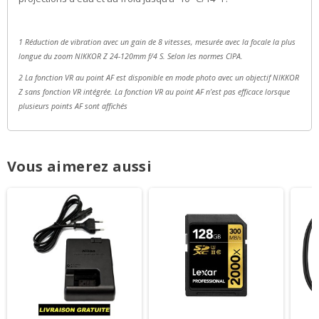
1 Réduction de vibration avec un gain de 8 vitesses, mesurée avec la focale la plus
longue du zoom NIKKOR Z 24-120mm f/4 S. Selon les normes CIPA.
2 La fonction VR au point AF est disponible en mode photo avec un objectif NIKKOR
Z sans fonction VR intégrée. La fonction VR au point AF n’est pas efficace lorsque
plusieurs points AF sont affichés
Vous aimerez aussi