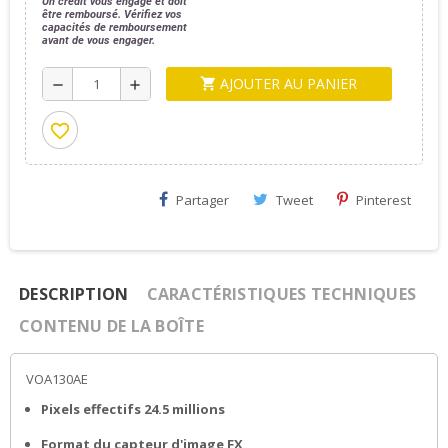
Un crédit vous engage et doit
être remboursé. Vérifiez vos
capacités de remboursement
avant de vous engager.
AJOUTER AU PANIER
shopping_cart
remove
add
favorite_border
Partager
Tweet
Pinterest
DESCRIPTION
CARACTÉRISTIQUES TECHNIQUES
CONTENU DE LA BOÎTE
VOA130AE
Pixels effectifs 24.5 millions
Format du capteur d'image FX