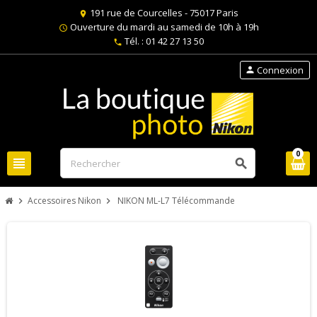
191 rue de Courcelles - 75017 Paris
location_on
Ouverture du mardi au samedi de 10h à 19h
schedule
Tél. : 01 42 27 13 50
phone
Connexion
person
0
view_headline
search
Accessoires Nikon
NIKON ML-L7 Télécommande
chevron_right
chevron_right