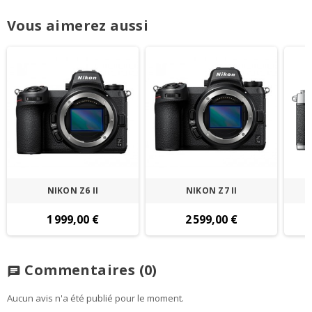
Vous aimerez aussi
NIKON Z6 II
NIKON Z7 II
1 999,00 €
2 599,00 €
Commentaires
(0)
chat
Aucun avis n'a été publié pour le moment.