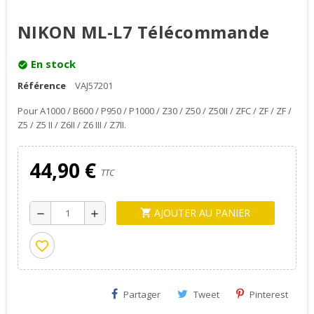
NIKON ML-L7 Télécommande
En stock
check_circle
Référence
VAJ57201
Pour A1000 / B600 / P950 / P1000 / Z30 / Z50 / Z50II / ZFC / ZF / ZF /
Z5 / Z5 II / Z6II / Z6 III / Z7II.
44,90 €
TTC
AJOUTER AU PANIER
shopping_cart
remove
add
favorite_border
Partager
Tweet
Pinterest