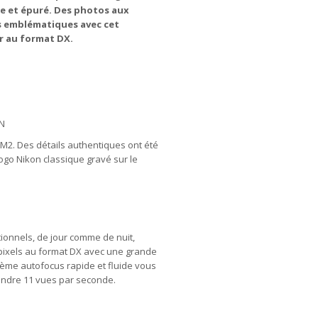
ge et épuré. Des photos aux
es emblématiques avec cet
er au format DX.
N
 FM2. Des détails authentiques ont été
logo Nikon classique gravé sur le
ptionnels, de jour comme de nuit,
e pixels au format DX avec une grande
stème autofocus rapide et fluide vous
indre 11 vues par seconde.