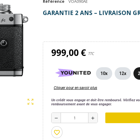
Référence
VOA090AE
GARANTIE 2 ANS – LIVRAISON G
999,00 €
TTC
10x
12x
Cliquer pour en savoir plus
zoom_out_map
Un crédit vous engage et doit être remboursé. Vérifiez v
remboursement avant de vous engager.
remove
add
favorite_border