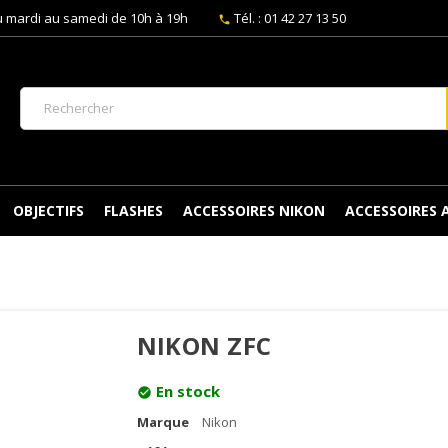
 mardi au samedi de 10h à 19h
Tél. : 01 42 27 13 50
phone
OBJECTIFS
FLASHES
ACCESSOIRES NIKON
ACCESSOIRES
NIKON ZFC
En stock
check_circle
Marque
Nikon