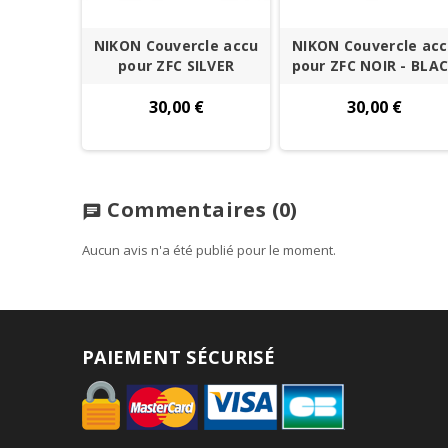
NIKON Couvercle accu
NIKON Couvercle ac
pour ZFC SILVER
pour ZFC NOIR - BLA
30,00 €
30,00 €
Commentaires
(0)
chat
Aucun avis n'a été publié pour le moment.
PAIEMENT SÉCURISÉ