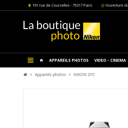
191 rue de Courcelles - 75017 Paris
Ouverture du
location_on
schedule
view_headline
APPAREILS PHOTOS
VIDEO - CINEMA
home
Appareils photos
NIKON ZFC
chevron_right
chevron_right