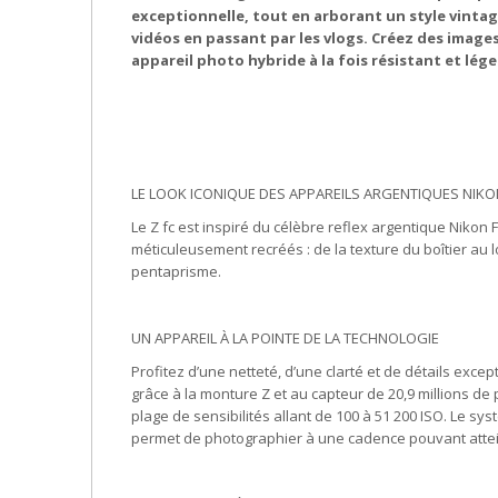
exceptionnelle, tout en arborant un style vinta
vidéos en passant par les vlogs. Créez des imag
appareil photo hybride à la fois résistant et lég
LE LOOK ICONIQUE DES APPAREILS ARGENTIQUES NIKO
Le Z fc est inspiré du célèbre reflex argentique Nikon
méticuleusement recréés : de la texture du boîtier au 
pentaprisme.
UN APPAREIL À LA POINTE DE LA TECHNOLOGIE
Profitez d’une netteté, d’une clarté et de détails exce
grâce à la monture Z et au capteur de 20,9 millions d
plage de sensibilités allant de 100 à 51 200 ISO. Le sy
permet de photographier à une cadence pouvant atte