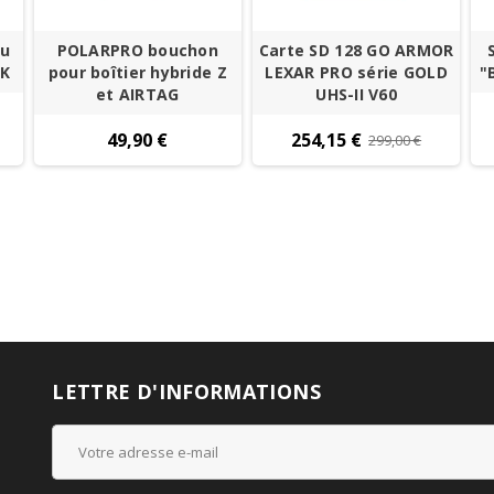
cu
POLARPRO bouchon
Carte SD 128 GO ARMOR
CK
pour boîtier hybride Z
LEXAR PRO série GOLD
"
et AIRTAG
UHS-II V60
49,90 €
254,15 €
299,00 €
LETTRE D'INFORMATIONS