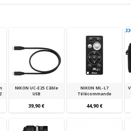
n
NIKON UC-E25 Câble
NIKON ML-L7
V
 Z
USB
Télécommande
39,90 €
44,90 €