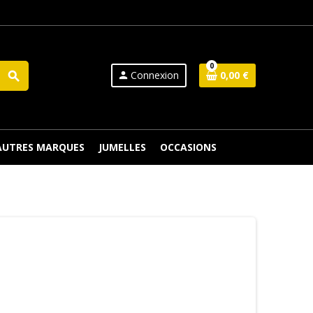
0
Connexion
0,00 €
search
person
 AUTRES MARQUES
JUMELLES
OCCASIONS