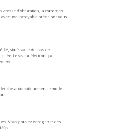
 vitesse d’obturation, la correction
e avec une incroyable précision : vous
dédié, situé sur le dessus de
tilisée. Le viseur électronique
rement.
o enclenche automatiquement le mode
ant.
ques. Vous pouvez enregistrer des
120p.