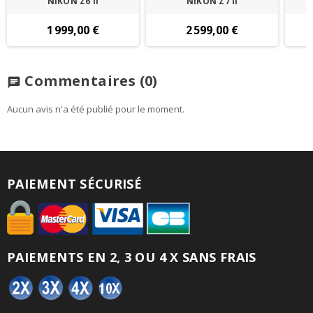
NIKON Z6 II
NIKON Z7 II
1 999,00 €
2 599,00 €
Commentaires
(0)
chat
Aucun avis n'a été publié pour le moment.
PAIEMENT SÉCURISÉ
PAIEMENTS EN 2, 3 OU 4 X SANS FRAIS