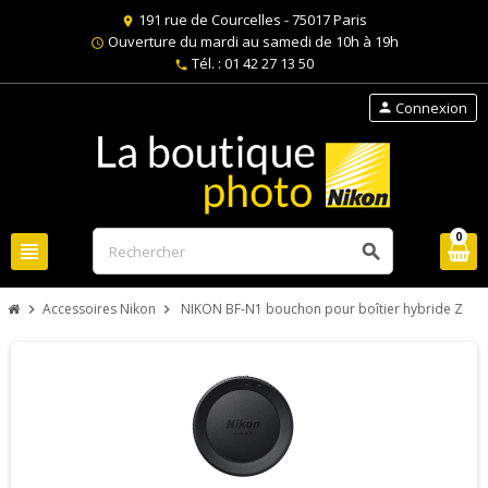
191 rue de Courcelles - 75017 Paris
location_on
Ouverture du mardi au samedi de 10h à 19h
schedule
Tél. : 01 42 27 13 50
phone
Connexion
person
0
view_headline
search
Accessoires Nikon
NIKON BF-N1 bouchon pour boîtier hybride Z
chevron_right
chevron_right