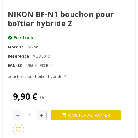
NIKON BF-N1 bouchon pour
boîtier hybride Z
En stock
check_circle
Marque
Nikon
Référence
VOD00101
EAN-13
4960759901002
bouchon pour boîtier hybride Z
9,90 €
TTC
AJOUTER AU PANIER
shopping_cart
remove
add
favorite_border