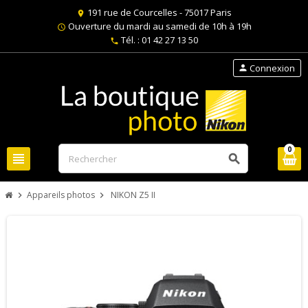
191 rue de Courcelles - 75017 Paris
location_on
Ouverture du mardi au samedi de 10h à 19h
schedule
Tél. : 01 42 27 13 50
phone
Connexion
person
0
view_headline
search
Appareils photos
NIKON Z5 II
chevron_right
chevron_right