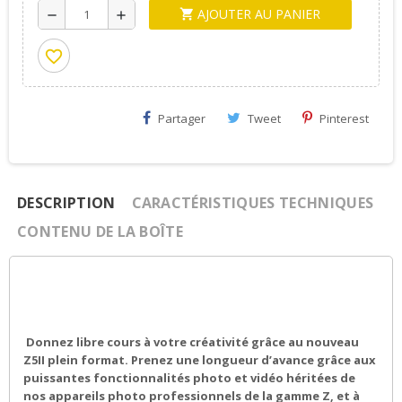
AJOUTER AU PANIER
shopping_cart
remove
add
favorite_border
Partager
Tweet
Pinterest
DESCRIPTION
CARACTÉRISTIQUES TECHNIQUES
CONTENU DE LA BOÎTE
Donnez libre cours à votre créativité grâce au nouveau
Z5II plein format. Prenez une longueur d’avance grâce aux
puissantes fonctionnalités photo et vidéo héritées de
nos appareils photo professionnels de la gamme Z, et à