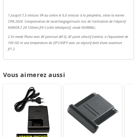
1 Jusqu’à 7,5 vitesses VR au centre et 6,0 vitesses à la périphérie, selon la norme
CIPA 2024. Compensation de lacet/tangage/roulis lors de l’utilisation de l’objectif
NIKKOR Z 24-120mm f/4 S (côté téléobjectif, mode NORMAL).
2 En mode Photo avec AF ponctuel (AF-S), AF point sélectif (centre), à l’équivalent de
100 ISO et une température de 20°C/68°F avec un objectif doté d’une ouverture
f/1.2.
Vous aimerez aussi