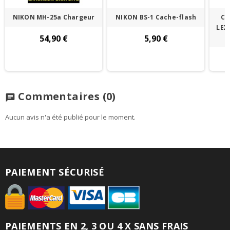
NIKON MH-25a Chargeur
NIKON BS-1 Cache-flash
Ca
LEX
54,90 €
5,90 €
Commentaires
(0)
chat
Aucun avis n'a été publié pour le moment.
PAIEMENT SÉCURISÉ
PAIEMENTS EN 2, 3 OU 4 X SANS FRAIS