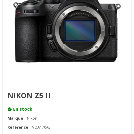
NIKON Z5 II
En stock
check_circle
Marque
Nikon
Référence
VOA170AE