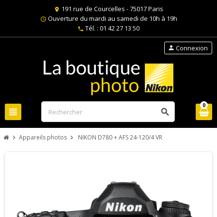
191 rue de Courcelles - 75017 Paris
location_on
Ouverture du mardi au samedi de 10h à 19h
schedule
Tél. : 01 42 27 13 50
phone
Connexion
person
0
view_headline
search
Appareils photos
NIKON D780 + AFS 24-120/4 VR
chevron_right
chevron_right