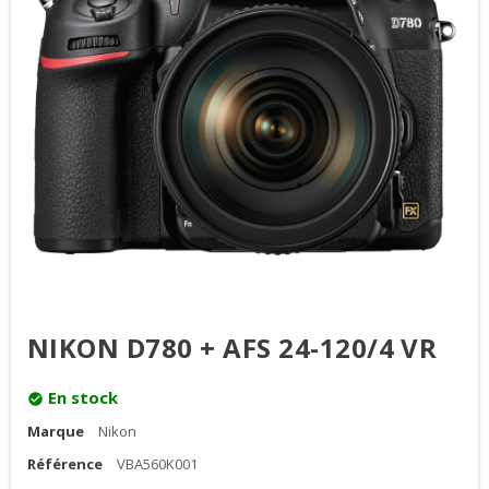
NIKON D780 + AFS 24-120/4 VR
En stock
check_circle
Marque
Nikon
Référence
VBA560K001