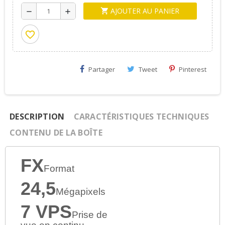
AJOUTER AU PANIER
shopping_cart
remove
add
favorite_border
Partager
Tweet
Pinterest
DESCRIPTION
CARACTÉRISTIQUES TECHNIQUES
CONTENU DE LA BOÎTE
FX
Format
24,5
Mégapixels
7 VPS
Prise de