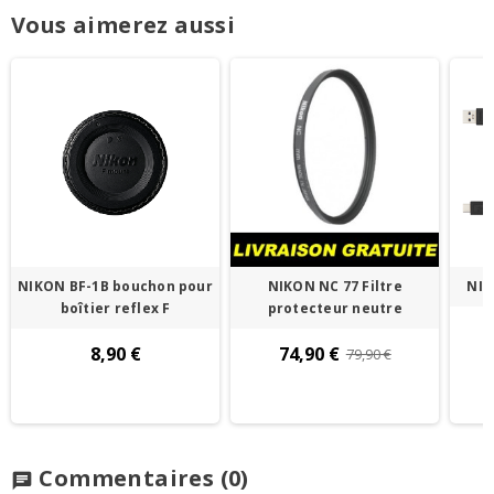
Vous aimerez aussi
NIKON BF-1B bouchon pour
NIKON NC 77 Filtre
NIK
boîtier reflex F
protecteur neutre
8,90 €
74,90 €
79,90 €
Commentaires
(0)
chat