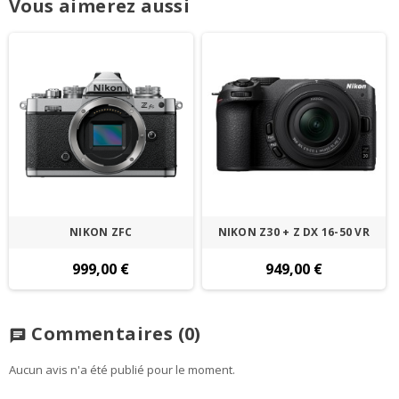
Vous aimerez aussi
NIKON ZFC
NIKON Z30 + Z DX 16-50 VR
999,00 €
949,00 €
Commentaires
(0)
chat
Aucun avis n'a été publié pour le moment.