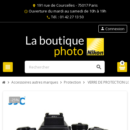
191 rue de Courcelles - 75017 Paris
location_on
Ouverture du mardi au samedi de 10h à 19h
schedule
Tél. : 01 42 27 13 50
phone
Connexion
person
0
view_headline
search
Accessoires autres marques
Protection
VERRE DE PROTECTION LCD
chevron_right
chevron_right
chevron_right
-25%