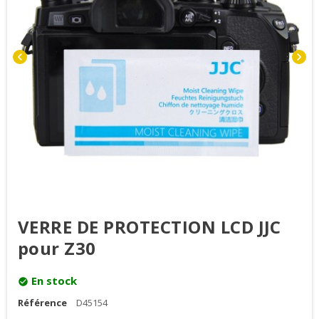
chevron_left
chevron_right
VERRE DE PROTECTION LCD JJC
pour Z30
En stock
check_circle
Référence
D45154