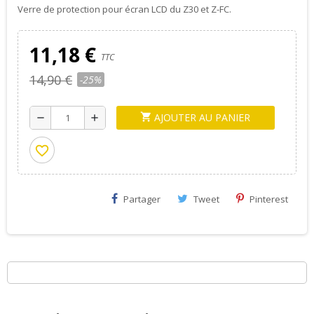
Verre de protection pour écran LCD du Z30 et Z-FC.
11,18 €
TTC
14,90 €
-25%
AJOUTER AU PANIER
shopping_cart
remove
add
favorite_border
Partager
Tweet
Pinterest