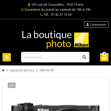
191 rue de Courcelles - 75017 Paris
location_on
Ouverture du mardi au samedi de 10h à 19h
schedule
Tél. : 01 42 27 13 50
phone
Connexion
person
0
view_headline
search
Appareils photos
NIKON ZR
chevron_right
chevron_right
-5%