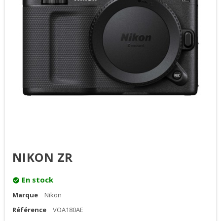
NIKON ZR
En stock
check_circle
Marque
Nikon
Référence
VOA180AE