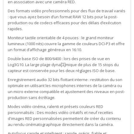
en association avec une caméra RED.
Des formats vidéo professionnels pour des flux de travail variés
: que vous ayez besoin d’un format RAW 12 bits pour la post-
production ou de codecs efficaces pour des délais d’exécution
rapides.
Moniteur tactile orientable de 4 pouces : le grand moniteur
lumineux (1000 nits) couvre la gamme de couleurs DCI-P3 et offre
un format d’affichage généreux en 16:10.
Double base ISO de 800/6400 : lors des prises de vue en
Log3G10. La large plage dyna
mique de plus de 15 stops du
[1]
capteur est conservée pour les deux réglages ISO de base.
Enregistrement audio 32 bits flottant interne : restitution du son
optimale en utilisant les microphones internes de la caméra ou
un micro externe compatible et ajustement des niveaux en post-
production sans écrêtage.
Modes vidéo cinéma, ralenti et présets couleurs RED
personnalisés : Des modes vidéo créatifs et neuf recettes
d'images RED personnalisées permettent de créer du contenu
au rendu cinématographique directement dans la caméra.
Autofocus rapide et intelligent : rapide, précis, fiable et