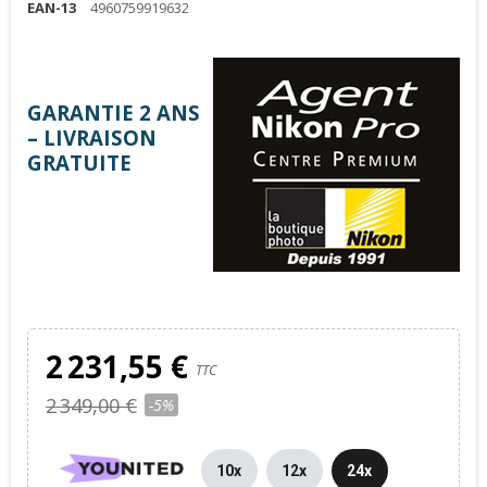
EAN-13
4960759919632
GARANTIE 2 ANS
– LIVRAISON
GRATUITE
2 231,55 €
TTC
2 349,00 €
-5%
10x
12x
24x