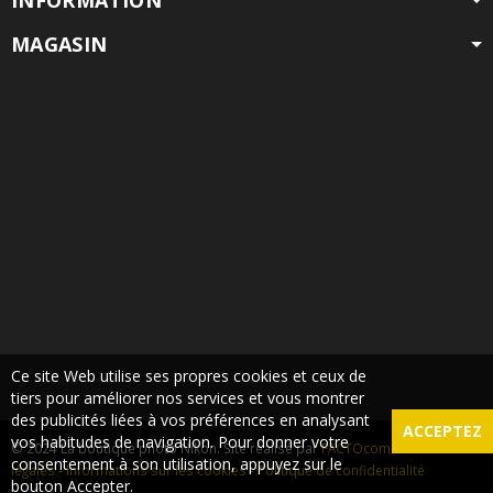
MAGASIN
Ce site Web utilise ses propres cookies et ceux de
tiers pour améliorer nos services et vous montrer
des publicités liées à vos préférences en analysant
ACCEPTEZ
vos habitudes de navigation. Pour donner votre
© 2024 La boutique photo Nikon. Site réalisé par
FACTOcom
-
Mentions
consentement à son utilisation, appuyez sur le
légales
-
Informations sur les cookies
-
Politique de confidentialité
bouton Accepter.