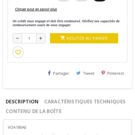
Cliquer pour en savoir plus
Un crédit vous engage et doit être remboursé. Vérifiez vos capacités de
remboursement avant de vous engager.
AJOUTER AU PANIER
shopping_cart
remove
add
favorite_border
Partager
Tweet
Pinterest
DESCRIPTION
CARACTÉRISTIQUES TECHNIQUES
CONTENU DE LA BOÎTE
VOA180AE